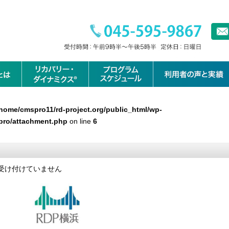
/home/cmspro11/rd-project.org/public_html/wp-
pro/attachment.php
on line
6
受け付けていません