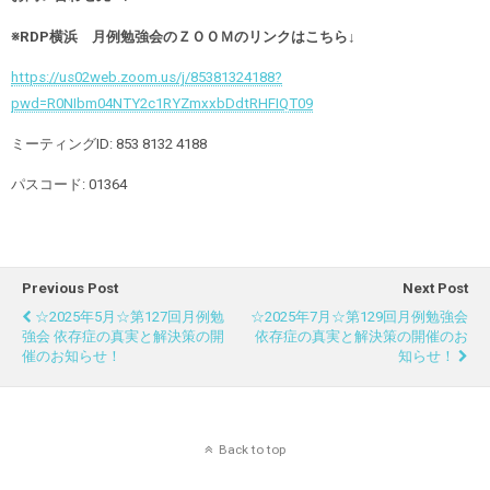
※RDP横浜 月例勉強会のＺＯＯＭのリンクはこちら↓
https://us02web.zoom.us/j/85381324188?
pwd=R0NIbm04NTY2c1RYZmxxbDdtRHFIQT09
ミーティングID: 853 8132 4188
パスコード: 01364
Previous Post
Next Post
☆2025年5月☆第127回月例勉
☆2025年7月☆第129回月例勉強会
強会 依存症の真実と解決策の開
依存症の真実と解決策の開催のお
催のお知らせ！
知らせ！
Back to top